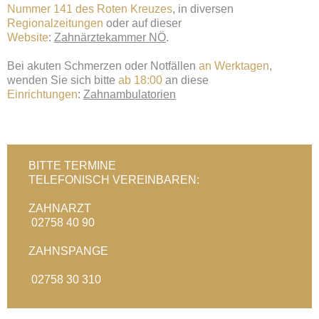
Nummer 141 des Roten Kreuzes
, in diversen
Regionalzeitungen
oder auf dieser
Website
:
Zahnärztekammer NÖ
.
Bei akuten Schmerzen oder Notfällen
an Werktagen
,
wenden Sie sich bitte
ab 18:00
an diese
Einrichtungen
:
Zahnambulatorien
BITTE TERMINE
TELEFONISCH VEREINBAREN:
ZAHNARZT
02758 40 90
ZAHNSPANGE
02758 30 310